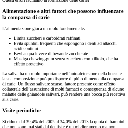
Questi errori facilitano la formazione delle carie!
Alimentazione e altri fattori che possono influenzare
la comparsa di carie
L’alimentazione gioca un ruolo fondamentale:
Limita zuccheri e carboidrati raffinati
Evita spuntini frequenti che espongono i denti ad attacchi
acidi continui
Bevi acqua invece di bevande zuccherate
Mastiga chewing-gum senza zucchero con xilitolo, che ha
effetto protettivo
La saliva ha un ruolo importante nell’auto-detersione della bocca e
la sua composizione può predisporre di più o di meno alla comparsa
di carie. Un flusso salivare scarso, fattore presente come effetto
collaterale dell’assunzione di molti farmaci o conseguenza di alcune
malattie delle ghiandole salivari, può rendere una bocca più recettiva
alla carie.
Visite periodiche
Si riduce dal 39,4% del 2005 al 34,0% del 2013 la quota di bambini
che non sono mai stati dal dentista: è un miglioramento ma non