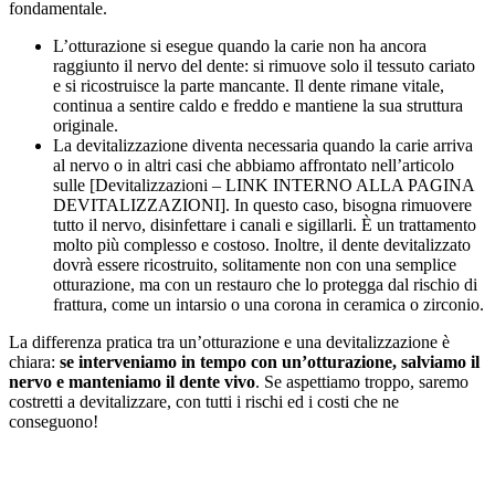
fondamentale.
L’otturazione si esegue quando la carie non ha ancora
raggiunto il nervo del dente: si rimuove solo il tessuto cariato
e si ricostruisce la parte mancante. Il dente rimane vitale,
continua a sentire caldo e freddo e mantiene la sua struttura
originale.
La devitalizzazione diventa necessaria quando la carie arriva
al nervo o in altri casi che abbiamo affrontato nell’articolo
sulle [Devitalizzazioni – LINK INTERNO ALLA PAGINA
DEVITALIZZAZIONI]. In questo caso, bisogna rimuovere
tutto il nervo, disinfettare i canali e sigillarli. È un trattamento
molto più complesso e costoso. Inoltre, il dente devitalizzato
dovrà essere ricostruito, solitamente non con una semplice
otturazione, ma con un restauro che lo protegga dal rischio di
frattura, come un intarsio o una corona in ceramica o zirconio.
La differenza pratica tra un’otturazione e una devitalizzazione è
chiara:
se interveniamo in tempo con un’otturazione, salviamo il
nervo e manteniamo il dente vivo
. Se aspettiamo troppo, saremo
costretti a devitalizzare, con tutti i rischi ed i costi che ne
conseguono!