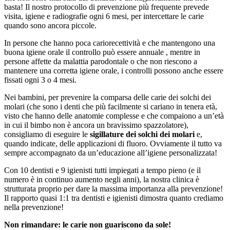
basta! Il nostro protocollo di prevenzione più frequente prevede
visita, igiene e radiografie ogni 6 mesi, per intercettare le carie
quando sono ancora piccole.
In persone che hanno poca cariorecettività e che mantengono una
buona igiene orale il controllo può essere annuale , mentre in
persone affette da malattia parodontale o che non riescono a
mantenere una corretta igiene orale, i controlli possono anche essere
fissati ogni 3 o 4 mesi.
Nei bambini, per prevenire la comparsa delle carie dei solchi dei
molari (che sono i denti che più facilmente si cariano in tenera età,
visto che hanno delle anatomie complesse e che compaiono a un’età
in cui il bimbo non è ancora un bravissimo spazzolatore),
consigliamo di eseguire le
sigillature dei solchi dei molari
e,
quando indicate, delle applicazioni di fluoro. Ovviamente il tutto va
sempre accompagnato da un’educazione all’igiene personalizzata!
Con 10 dentisti e 9 igienisti tutti impiegati a tempo pieno (e il
numero è in continuo aumento negli anni), la nostra clinica è
strutturata proprio per dare la massima importanza alla prevenzione!
Il rapporto quasi 1:1 tra dentisti e igienisti dimostra quanto crediamo
nella prevenzione!
Non rimandare: le carie non guariscono da sole!