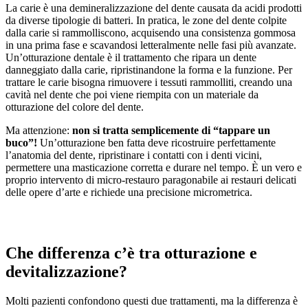
La carie è una demineralizzazione del dente causata da acidi prodotti
da diverse tipologie di batteri. In pratica, le zone del dente colpite
dalla carie si rammolliscono, acquisendo una consistenza gommosa
in una prima fase e scavandosi letteralmente nelle fasi più avanzate.
Un’otturazione dentale è il trattamento che ripara un dente
danneggiato dalla carie, ripristinandone la forma e la funzione. Per
trattare le carie bisogna rimuovere i tessuti rammolliti, creando una
cavità nel dente che poi viene riempita con un materiale da
otturazione del colore del dente.
Ma attenzione:
non si tratta semplicemente di “tappare un
buco”!
Un’otturazione ben fatta deve ricostruire perfettamente
l’anatomia del dente, ripristinare i contatti con i denti vicini,
permettere una masticazione corretta e durare nel tempo. È un vero e
proprio intervento di micro-restauro paragonabile ai restauri delicati
delle opere d’arte e richiede una precisione micrometrica.
Che differenza c’è tra otturazione e
devitalizzazione?
Molti pazienti confondono questi due trattamenti, ma la differenza è