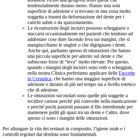
tendenzialmente durano meno. Hanno una sola
superficie di adesione e si trovano in una zona molto
soggetta a traumi da deformazione del dente per i
carichi subiti o da spazzolamento.
Le ricostruzioni degli incisivi possono scheggiarsi o
staccarsi occasionalmente nei pazienti che tendono ad
addentare cose dure facendo leva sui margini, che si
mangiucchiano le unghie o che digrignano i denti.
Anche qui, parliamo spesso di otturazioni che hanno
una piccola superficie per aderire sul dente e che
subiscono forze di “leva” molto elevate. Per questo,
quando i margini degli incisivi sono rotti o scheggiati,
nella nostra Clinica preferiamo applicare delle
Faccette
in Ceramica
, che hanno una maggior superficie di
adesione e durano di più nel tempo sia a livello estetico
che di adesione.
Le otturazioni sui molari sono quelle più soggette a
recidive cariose perché più coinvolte nella masticazione
e perché pochi pazienti passano il filo interdentale per
mantenere puliti gli spazi tra un dente e l’altro, dove
spesso ci sono i margini delle otturazioni.
Per allungare la vita dei restauri in composito, l’igiene orale e i
controlli regolari dal dentista sono fondamentali.