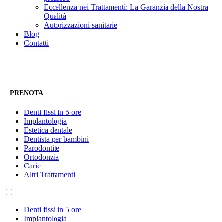
Eccellenza nei Trattamenti: La Garanzia della Nostra
Qualità
Autorizzazioni sanitarie
Blog
Contatti
PRENOTA
Denti fissi in 5 ore
Implantologia
Estetica dentale
Dentista per bambini
Parodontite
Ortodonzia
Carie
Altri Trattamenti
Denti fissi in 5 ore
Implantologia