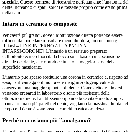
speciale
. Questo permette di ricostruire perfettamente l’anatomia del
dente, ricreando cuspidi, solchi e fossette proprio come erano prima
della carie.
Intarsi in ceramica o composito
Per cavità più grandi, dove un’otturazione diretta potrebbe essere
difficile da modellare o risultare meno duratura, proponiamo gli
[Intarsi – LINK INTERNO ALLA PAGINA
INTARSI/CORONE]. L’intarsio è un restauro preparato
dall’odontotecnico fuori dalla bocca sulla base di una scansione
digitale del dente, che riproduce tutta o la maggior parte della
superficie masticante.
L’intarsio può spesso sostituire una corona in ceramica e, rispetto ad
essa, ha il vantaggio di non avere margini sottogengivali e di
conservare una maggior quantità di dente. Come detto, gli intarsi
vengono preparati in laboratorio e sono più resistenti delle
otturazioni dirette. Li utilizziamo quando la cavità è molto ampia,
mancano una o più pareti del dente, vogliamo la massima durata nel
tempo o il dente è sottoposto a carichi masticatori elevati.
Perché non usiamo più l’amalgama?
L’amalgama d’argento, quel vecchio materiale con cui si facevano le