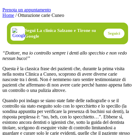
Prenota un appuntamento
Home
/
Otturazione carie Cuneo
Segui La clinica Salzano e Tirone su
Seguici
Google
“Dottore, ma io controllo sempre i denti allo specchio e non vedo
nessun buco!”
Questa è la classica frase dei pazienti che, durante la prima visita
nella nostra Clinica a Cuneo, scoprono di avere diverse carie
nascoste tra i denti. Non è nemmeno raro sentire testimonianze di
pazienti che affermano di non avere carie perché hanno appena fatto
un controllo o una pulizia altrove.
Quando poi indago se siano state fatte delle radiografie o se il
controllo sia stato eseguito solo con lo specchietto e lo specillo (la
sondina appuntita per verificare la presenza di buchini sui denti), la
risposta perplessa è: “no, beh, con lo specchietto…”. Ebbene sì,
esistono ancora dentisti o igienisti che, sotto la guida del dentista
titolare, scelgono di eseguire visite di controllo limitandosi a
guardare e curare solo le carie evidenti, quelle che il paziente stesso