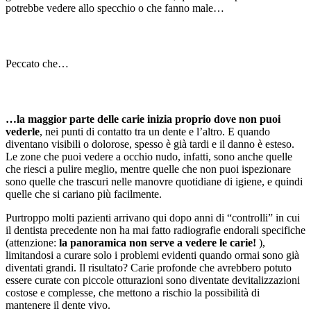
potrebbe vedere allo specchio o che fanno male…
Peccato che…
…la maggior parte delle carie inizia proprio dove non puoi
vederle
, nei punti di contatto tra un dente e l’altro. E quando
diventano visibili o dolorose, spesso è già tardi e il danno è esteso.
Le zone che puoi vedere a occhio nudo, infatti, sono anche quelle
che riesci a pulire meglio, mentre quelle che non puoi ispezionare
sono quelle che trascuri nelle manovre quotidiane di igiene, e quindi
quelle che si cariano più facilmente.
Purtroppo molti pazienti arrivano qui dopo anni di “controlli” in cui
il dentista precedente non ha mai fatto radiografie endorali specifiche
(attenzione:
la panoramica non serve a vedere le carie!
),
limitandosi a curare solo i problemi evidenti quando ormai sono già
diventati grandi. Il risultato? Carie profonde che avrebbero potuto
essere curate con piccole otturazioni sono diventate devitalizzazioni
costose e complesse, che mettono a rischio la possibilità di
mantenere il dente vivo.