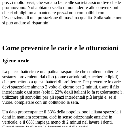
prezzi molto bassi, che vadano bene alle società assicurative che le
promuovono. Noi abbiamo scelto di non aderire alle convenzioni
che ci obblighino a mantenere prezzi non compatibili con
l’esecuzione di una prestazione di massima qualità. Sulla salute non
si può andare al risparmio!
Come prevenire le carie e le otturazioni
Igiene orale
La placca batterica è una patina trasparente che contiene batteri e
sostanze provenienti dal cibo (come carboidrati, zuccheri e lipidi)
che permettono a questi batteri di proliferare. Per prevenire le carie
devi spazzolare almeno 2 volte al giorno per 2 minuti, usare il filo
interdentale ogni sera (solo il 23% degli italiani lo fa regolarmente!) ,
utilizzare gli scovolini per gli spazi interdentali più larghi e, se si
vuole, completare con un collutorio la sera.
Un dato preoccupante: il 33% della popolazione italiana spazzola i
denti in maniera scorretta, cioè in senso orizzontale anziché in
verticale, e il 68% impiega meno di 2 minuti nel lavare i denti.