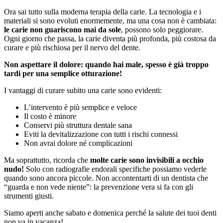
Ora sai tutto sulla moderna terapia della carie. La tecnologia e i
materiali si sono evoluti enormemente, ma una cosa non è cambiata:
le carie non guariscono mai da sole
, possono solo peggiorare.
Ogni giorno che passa, la carie diventa più profonda, più costosa da
curare e più rischiosa per il nervo del dente.
Non aspettare il dolore: quando hai male, spesso è già troppo
tardi per una semplice otturazione!
I vantaggi di curare subito una carie sono evidenti:
L’intervento è più semplice e veloce
Il costo è minore
Conservi più struttura dentale sana
Eviti la devitalizzazione con tutti i rischi connessi
Non avrai dolore né complicazioni
Ma soprattutto, ricorda che
molte carie sono invisibili a occhio
nudo!
Solo con radiografie endorali specifiche possiamo vederle
quando sono ancora piccole. Non accontentarti di un dentista che
“guarda e non vede niente”: la prevenzione vera si fa con gli
strumenti giusti.
Siamo aperti anche sabato e domenica perché la salute dei tuoi denti
non va in vacanza!