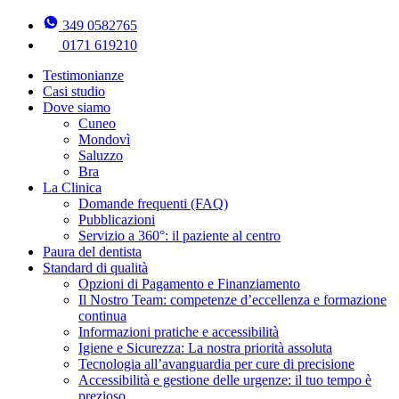
349 0582765
0171 619210
Testimonianze
Casi studio
Dove siamo
Cuneo
Mondovì
Saluzzo
Bra
La Clinica
Domande frequenti (FAQ)
Pubblicazioni
Servizio a 360°: il paziente al centro
Paura del dentista
Standard di qualità
Opzioni di Pagamento e Finanziamento
Il Nostro Team: competenze d’eccellenza e formazione
continua
Informazioni pratiche e accessibilità
Igiene e Sicurezza: La nostra priorità assoluta
Tecnologia all’avanguardia per cure di precisione
Accessibilità e gestione delle urgenze: il tuo tempo è
prezioso