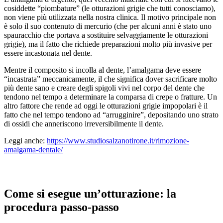
cosiddette “piombature” (le otturazioni grigie che tutti conosciamo),
non viene più utilizzata nella nostra clinica. Il motivo principale non
è solo il suo contenuto di mercurio (che per alcuni anni è stato uno
spauracchio che portava a sostituire selvaggiamente le otturazioni
grigie), ma il fatto che richiede preparazioni molto più invasive per
essere incastonata nel dente.
Mentre il composito si incolla al dente, l’amalgama deve essere
“incastrata” meccanicamente, il che significa dover sacrificare molto
più dente sano e creare degli spigoli vivi nel corpo del dente che
tendono nel tempo a determinare la comparsa di crepe o fratture. Un
altro fattore che rende ad oggi le otturazioni grigie impopolari è il
fatto che nel tempo tendono ad “arrugginire”, depositando uno strato
di ossidi che anneriscono irreversibilmente il dente.
Leggi anche:
https://www.studiosalzanotirone.it/rimozione-
amalgama-dentale/
Come si esegue un’otturazione: la
procedura passo-passo