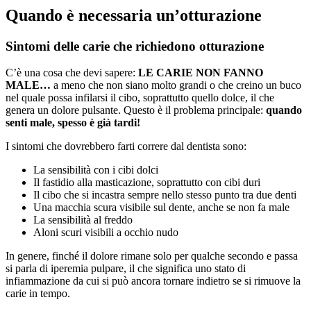
Quando è necessaria un’otturazione
Sintomi delle carie che richiedono otturazione
C’è una cosa che devi sapere:
LE CARIE NON FANNO
MALE…
a meno che non siano molto grandi o che creino un buco
nel quale possa infilarsi il cibo, soprattutto quello dolce, il che
genera un dolore pulsante. Questo è il problema principale:
quando
senti male, spesso è già tardi!
I sintomi che dovrebbero farti correre dal dentista sono:
La sensibilità con i cibi dolci
Il fastidio alla masticazione, soprattutto con cibi duri
Il cibo che si incastra sempre nello stesso punto tra due denti
Una macchia scura visibile sul dente, anche se non fa male
La sensibilità al freddo
Aloni scuri visibili a occhio nudo
In genere, finché il dolore rimane solo per qualche secondo e passa
si parla di iperemia pulpare, il che significa uno stato di
infiammazione da cui si può ancora tornare indietro se si rimuove la
carie in tempo.